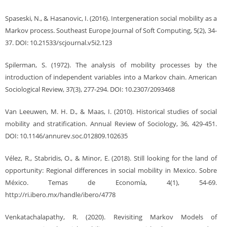
Spaseski, N., & Hasanovic, I. (2016). Intergeneration social mobility as a
Markov process. Southeast Europe Journal of Soft Computing, 5(2), 34-
37. DOI: 10.21533/scjournal.v5i2.123
Spilerman, S. (1972). The analysis of mobility processes by the
introduction of independent variables into a Markov chain. American
Sociological Review, 37(3), 277-294. DOI: 10.2307/2093468
Van Leeuwen, M. H. D., & Maas, I. (2010). Historical studies of social
mobility and stratification. Annual Review of Sociology, 36, 429-451.
DOI: 10.1146/annurev.soc.012809.102635
Vélez, R., Stabridis, O., & Minor, E. (2018). Still looking for the land of
opportunity: Regional differences in social mobility in Mexico. Sobre
México. Temas de Economía, 4(1), 54-69.
http://ri.ibero.mx/handle/ibero/4778
Venkatachalapathy, R. (2020). Revisiting Markov Models of