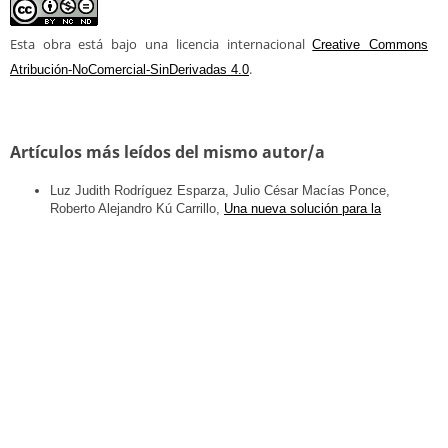
Esta obra está bajo una licencia internacional
Creative Commons
.
Atribución-NoComercial-SinDerivadas 4.0
Artículos más leídos del mismo autor/a
Luz Judith Rodríguez Esparza, Julio César Macías Ponce,
Roberto Alejandro Kú Carrillo,
Una nueva solución para la
distribución de recursos basada en niveles y asignación de
incentivos
,
EconoQuantum: Vol. 21 Núm. 2 Segundo semestre
2024
Enviar un artículo