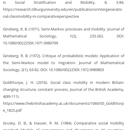
in Social Stratification and Mobility, 8, 3-84.
https://research.tilburguniversity.edu/en/publications/intergeneratio
nal-classmobility-in-comparativeperspective
Ginsberg, R. B. (1971). Semi-Markov processes and mobility. Journal of
Mathematical Sociology, 1(2), 233-262. DOI:
10.1080/0022250X.1971.9989799
Ginsberg, R. B. (1972). Critique of probabilistic models: Application of
the Semi-Markov model to migration. Journal of Mathematical
Sociology, 2(1), 63-82. DOI: 10.1080/0022250X.1972.9989803
Goldthorpe, J. H. (2016). Social class mobility in modern Britain:
changing structure, constant process. Journal of the British Academy,
4(89-111).
https://www.thebritishacademy.ac.uk/documents/1060/05_Goldthorp
e_1825.pdf
Grusky, D. B., & Hauser, R. M. (1984). Comparative social mobility
revisited: Models of convergence and divergence in 16 countries.