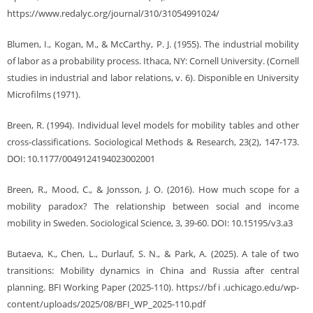
https://www.redalyc.org/journal/310/31054991024/
Blumen, I., Kogan, M., & McCarthy, P. J. (1955). The industrial mobility
of labor as a probability process. Ithaca, NY: Cornell University. (Cornell
studies in industrial and labor relations, v. 6). Disponible en University
Microfilms (1971).
Breen, R. (1994). Individual level models for mobility tables and other
cross-classifications. Sociological Methods & Research, 23(2), 147-173.
DOI: 10.1177/0049124194023002001
Breen, R., Mood, C., & Jonsson, J. O. (2016). How much scope for a
mobility paradox? The relationship between social and income
mobility in Sweden. Sociological Science, 3, 39-60. DOI: 10.15195/v3.a3
Butaeva, K., Chen, L., Durlauf, S. N., & Park, A. (2025). A tale of two
transitions: Mobility dynamics in China and Russia after central
planning. BFI Working Paper (2025-110). https://bf i .uchicago.edu/wp-
content/uploads/2025/08/BFI_WP_2025-110.pdf