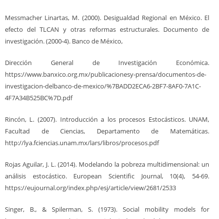
Messmacher Linartas, M. (2000). Desigualdad Regional en México. El
efecto del TLCAN y otras reformas estructurales. Documento de
investigación. (2000-4). Banco de México,
Dirección General de Investigación Económica.
https://www.banxico.org.mx/publicacionesy-prensa/documentos-de-
investigacion-delbanco-de-mexico/%7BADD2ECA6-2BF7-8AF0-7A1C-
4F7A34B525BC%7D.pdf
Rincón, L. (2007). Introducción a los procesos Estocásticos. UNAM,
Facultad de Ciencias, Departamento de Matemáticas.
http://lya.fciencias.unam.mx/lars/libros/procesos.pdf
Rojas Aguilar, J. L. (2014). Modelando la pobreza multidimensional: un
análisis estocástico. European Scientific Journal, 10(4), 54-69.
https://eujournal.org/index.php/esj/article/view/2681/2533
Singer, B., & Spilerman, S. (1973). Social mobility models for