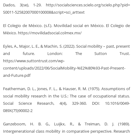
Dados, 3(se), 1-29. http://socialsciences.scielo.org/scielo.php?pid=
S0011-52582007000100008&script=sci_arttext
El Colegio de México. (s.f.). Movilidad social en México. El Colegio de
México. https://movilidadsocial.colmex.mx/
Eyles, A., Major, L. E., & Machin, S. (2022). Social mobility – past, present
and future. London: The Sutton Trust.
https://www.suttontrust.com/wp-
content/uploads/2022/06/SocialMobility-%E2%80%93-Past-Present-
and-Future.pdf
Featherman, D. L., Jones, F. L., & Hauser, R. M. (1975). Assumptions of
social mobility research in the U.S.: The case of occupational status.
Social Science Research, 4(4), 329-360. DOI: 10.1016/0049-
089X(75)90002-2
Ganzeboom, H. B. G., Luijkx, R., & Treiman, D. J. (1989).
Intergenerational class mobility in comparative perspective. Research