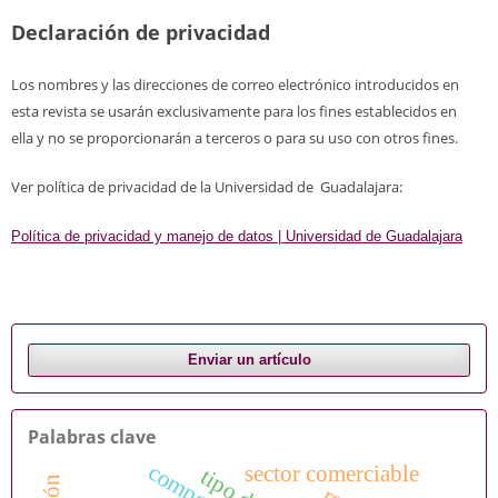
Declaración de privacidad
Los nombres y las direcciones de correo electrónico introducidos en
esta revista se usarán exclusivamente para los fines establecidos en
ella y no se proporcionarán a terceros o para su uso con otros fines.
Ver política de privacidad de la Universidad de Guadalajara:
Política de privacidad y manejo de datos | Universidad de Guadalajara
Enviar un artículo
Palabras clave
sector comerciable
t
i
p
o
e
a
m
b
i