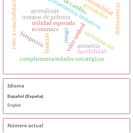
c
o
m
p
o
r
t
a
m
i
e
n
t
o
s
m
i
t
a
t
i
v
o
robo a casa habitación
rentabilidad
d
c
o
portafolios
delincuencia
aprendizaje
i
s
trampas de pobreza
utilidad esperada
valor umbral
economics
riesgo
victimización
biespectro
finanzas
asimetría
factibilidad
complementariedades estratégicas
Idioma
Español (España)
English
Número actual