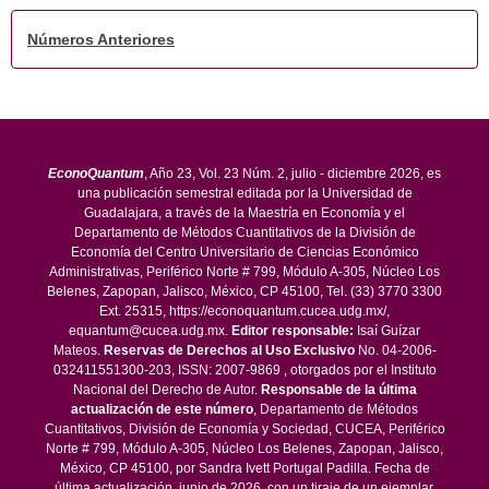
Números Anteriores
EconoQuantum
, Año 23, Vol. 23 Núm. 2, julio - diciembre 2026, es
una publicación semestral editada por la Universidad de
Guadalajara, a través de la Maestría en Economía y el
Departamento de Métodos Cuantitativos de la División de
Economía del Centro Universitario de Ciencias Económico
Administrativas, Periférico Norte # 799, Módulo A-305, Núcleo Los
Belenes, Zapopan, Jalisco, México, CP 45100, Tel. (33) 3770 3300
Ext. 25315, https://econoquantum.cucea.udg.mx/,
equantum@cucea.udg.mx.
Editor responsable:
Isaí Guízar
Mateos.
Reservas de Derechos al Uso Exclusivo
No. 04-2006-
032411551300-203, ISSN: 2007-9869 , otorgados por el Instituto
Nacional del Derecho de Autor.
Responsable de la última
actualización de este número
, Departamento de Métodos
Cuantitativos, División de Economía y Sociedad, CUCEA, Periférico
Norte # 799, Módulo A-305, Núcleo Los Belenes, Zapopan, Jalisco,
México, CP 45100, por Sandra Ivett Portugal Padilla. Fecha de
última actualización, junio de 2026, con un tiraje de un ejemplar.