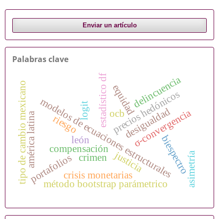
Enviar un artículo
Palabras clave
estadístico df
delincuencia
o
equidad
precios hedónicos
modelos de ecuaciones estructurales
logit
desigualdad
σ-convergencia
ocb
américa latina
riesgo
biespectro
león
compensación
justicia
asimetría
crimen
portafolios
t
i
p
o
d
e
c
a
m
b
i
o
m
e
x
i
c
a
n
crisis monetarias
método bootstrap parámetrico