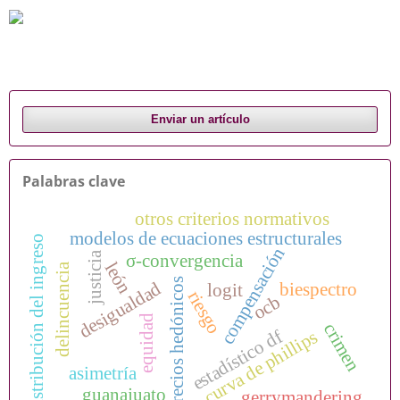
Enviar un artículo
Palabras clave
otros criterios normativos
modelos de ecuaciones estructurales
o
compensación
justicia
σ-convergencia
león
delincuencia
precios hedónicos
desigualdad
biespectro
logit
riesgo
ocb
equidad
d
i
s
t
r
i
b
u
c
i
ó
n
d
e
l
i
n
g
r
e
s
crimen
estadístico df
curva de phillips
asimetría
guanajuato
gerrymandering