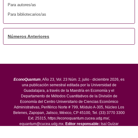
Para autores/as
Para bibliotecarios/as
Números Anteriores
EconoQuantum
, Año 23, Vol. 23 Núm. 2, julio - diciembre 2026, es
una publicación semestral editada por la Universidad de
Guadalajara, a través de la Maestría en Economía y el
Departamento de Métodos Cuantitativos de la División de
Economía del Centro Universitario de Ciencias Económico
Administrativas, Periférico Norte # 799, Módulo A-305, Núcleo Los
Belenes, Zapopan, Jalisco, México, CP 45100, Tel. (33) 3770 3300
Ext. 25315, https://econoquantum.cucea.udg.mx/,
equantum@cucea.udg.mx.
Editor responsable:
Isaí Guízar
Mateos.
Reservas de Derechos al Uso Exclusivo
No. 04-2006-
032411551300-203, ISSN: 2007-9869 , otorgados por el Instituto