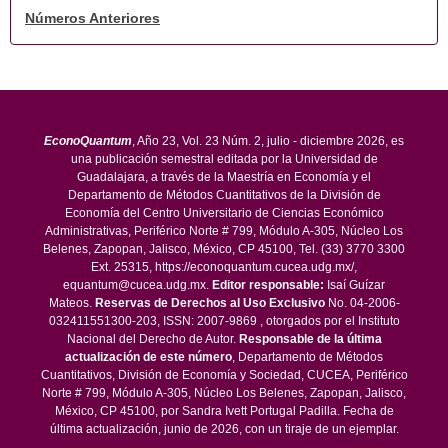
Números Anteriores
EconoQuantum
, Año 23, Vol. 23 Núm. 2, julio - diciembre 2026, es
una publicación semestral editada por la Universidad de
Guadalajara, a través de la Maestría en Economía y el
Departamento de Métodos Cuantitativos de la División de
Economía del Centro Universitario de Ciencias Económico
Administrativas, Periférico Norte # 799, Módulo A-305, Núcleo Los
Belenes, Zapopan, Jalisco, México, CP 45100, Tel. (33) 3770 3300
Ext. 25315, https://econoquantum.cucea.udg.mx/,
equantum@cucea.udg.mx.
Editor responsable:
Isaí Guízar
Mateos.
Reservas de Derechos al Uso Exclusivo
No. 04-2006-
032411551300-203, ISSN: 2007-9869 , otorgados por el Instituto
Nacional del Derecho de Autor.
Responsable de la última
actualización de este número
, Departamento de Métodos
Cuantitativos, División de Economía y Sociedad, CUCEA, Periférico
Norte # 799, Módulo A-305, Núcleo Los Belenes, Zapopan, Jalisco,
México, CP 45100, por Sandra Ivett Portugal Padilla. Fecha de
última actualización, junio de 2026, con un tiraje de un ejemplar.