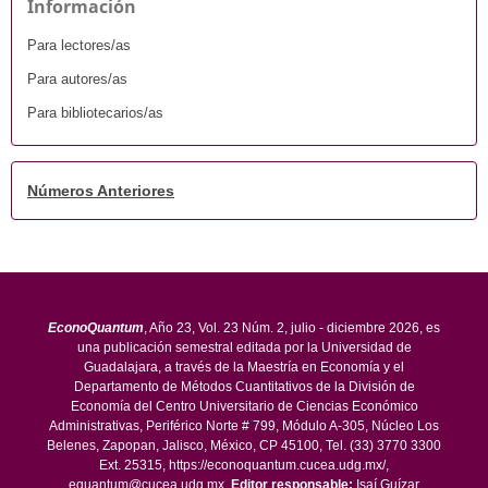
Información
Para lectores/as
Para autores/as
Para bibliotecarios/as
Números Anteriores
EconoQuantum
, Año 23, Vol. 23 Núm. 2, julio - diciembre 2026, es
una publicación semestral editada por la Universidad de
Guadalajara, a través de la Maestría en Economía y el
Departamento de Métodos Cuantitativos de la División de
Economía del Centro Universitario de Ciencias Económico
Administrativas, Periférico Norte # 799, Módulo A-305, Núcleo Los
Belenes, Zapopan, Jalisco, México, CP 45100, Tel. (33) 3770 3300
Ext. 25315, https://econoquantum.cucea.udg.mx/,
equantum@cucea.udg.mx.
Editor responsable:
Isaí Guízar