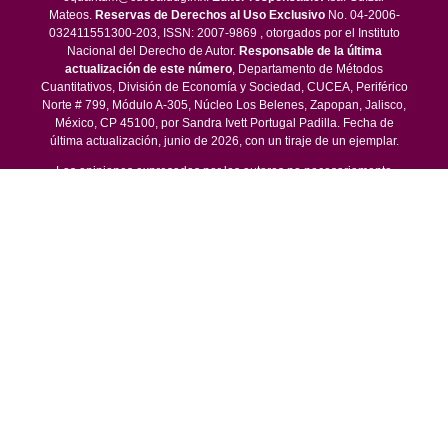
Mateos.
Reservas de Derechos al Uso Exclusivo
No. 04-2006-
032411551300-203, ISSN: 2007-9869 , otorgados por el Instituto
Nacional del Derecho de Autor.
Responsable de la última
actualización de este número
, Departamento de Métodos
Cuantitativos, División de Economía y Sociedad, CUCEA, Periférico
Norte # 799, Módulo A-305, Núcleo Los Belenes, Zapopan, Jalisco,
México, CP 45100, por Sandra Ivett Portugal Padilla. Fecha de
última actualización, junio de 2026, con un tiraje de un ejemplar.
Las opiniones expresadas por los autores no necesariamente
reflejan la postura del editor de la publicación.
Queda estrictamente prohibida la reproducción total o parcial de los
contenidos e imágenes de la publicación sin previa autorización de
la Universidad de Guadalajara.
© 2016 -
EconoQuantum - Centro Universitario de Ciencias
Económico Administrativas
Periférico Norte No. 799, Núcleo Los Belenes, Departamento de
Métodos Cuantitativos, Módulo M primer nivel, C.P. 45100,
Zapopan, Jalisco, México. Tel (33) 3770 3300 Ext. 25315 Email:
equantum@cucea.udg.mx y equantum@academicos.udg.mx.
This work is licensed under a
Creative Commons