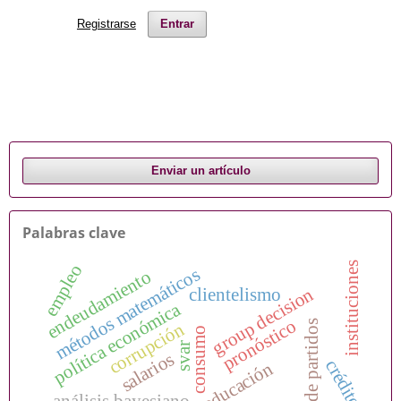
Registrarse
Entrar
Enviar un artículo
Palabras clave
instituciones
empleo
métodos matemáticos
endeudamiento
group decision
clientelismo
política económica
pronóstico
sistema de partidos
corrupción
consumo
svar
salarios
crédito
educación