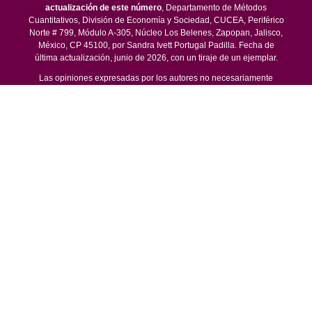
actualización de este número
, Departamento de Métodos
Cuantitativos, División de Economía y Sociedad, CUCEA, Periférico
Norte # 799, Módulo A-305, Núcleo Los Belenes, Zapopan, Jalisco,
México, CP 45100, por Sandra Ivett Portugal Padilla. Fecha de
última actualización, junio de 2026, con un tiraje de un ejemplar.
Las opiniones expresadas por los autores no necesariamente
reflejan la postura del editor de la publicación.
Queda estrictamente prohibida la reproducción total o parcial de los
contenidos e imágenes de la publicación sin previa autorización de
la Universidad de Guadalajara.
© 2016 -
EconoQuantum - Centro Universitario de Ciencias
Económico Administrativas
Periférico Norte No. 799, Núcleo Los Belenes, Departamento de
Métodos Cuantitativos, Módulo M primer nivel, C.P. 45100,
Zapopan, Jalisco, México. Tel (33) 3770 3300 Ext. 25315 Email:
equantum@cucea.udg.mx y equantum@academicos.udg.mx.
This work is licensed under a
Creative Commons
Attribution-NonCommercial-NoDerivatives 4.0 International
License
.