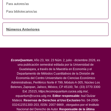
Para autores/as
Para bibliotecarios/as
Números Anteriores
EconoQuantum
, Año 23, Vol. 23 Núm. 2, julio - diciembre 2026, es
una publicación semestral editada por la Universidad de
Guadalajara, a través de la Maestría en Economía y el
Departamento de Métodos Cuantitativos de la División de
Economía del Centro Universitario de Ciencias Económico
Administrativas, Periférico Norte # 799, Módulo A-305, Núcleo Los
Belenes, Zapopan, Jalisco, México, CP 45100, Tel. (33) 3770 3300
Ext. 25315, https://econoquantum.cucea.udg.mx/,
equantum@cucea.udg.mx.
Editor responsable:
Isaí Guízar
Mateos.
Reservas de Derechos al Uso Exclusivo
No. 04-2006-
032411551300-203, ISSN: 2007-9869 , otorgados por el Instituto
Nacional del Derecho de Autor.
Responsable de la última