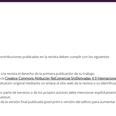
ntribuciones publicadas en la revista deben cumplir con los siguientes
a la revista el derecho de la primera publicación de su trabajo.
ncia
Creative Commons Atribución NoComercial-SinDerivadas 4.0 Internaciona
blicación original mediante un enlace al sitio web de la revista o su identific
or parte de terceros o de los propios autores debe mencionar explícitamente
uantum
.
de la versión final publicada (
post-print
o versión del editor) para aumentar