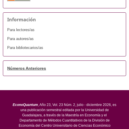
Información
Para lectores/as
Para autores/as
Para bibliotecarios/as
Números Anteriores
EconoQuantum
, Año 23, Vol. 23 Núm. 2, julio - diciembre 2026, es
una publicación semestral editada por la Universidad de
Guadalajara, a través de la Maestría en Economía y el
Departamento de Métodos Cuantitativos de la División de
Economía del Centro Universitario de Ciencias Económico