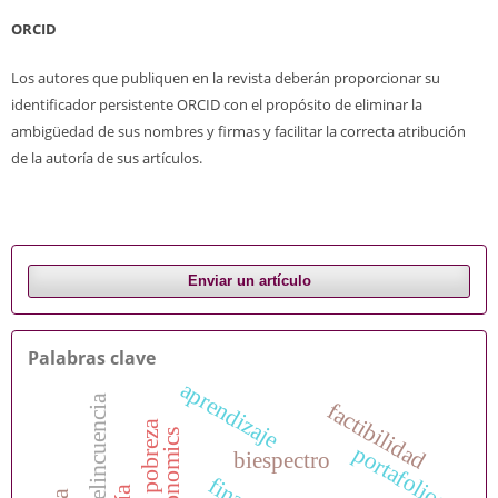
ORCID
Los autores que publiquen en la revista deberán proporcionar su
identificador persistente ORCID con el propósito de eliminar la
ambigüedad de sus nombres y firmas y facilitar la correcta atribución
de la autoría de sus artículos.
Enviar un artículo
Palabras clave
aprendizaje
delincuencia
factibilidad
a
economics
portafolios
biespectro