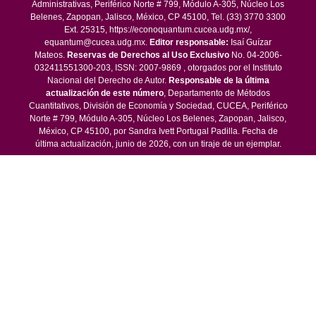
Administrativas, Periférico Norte # 799, Módulo A-305, Núcleo Los
Belenes, Zapopan, Jalisco, México, CP 45100, Tel. (33) 3770 3300
Ext. 25315, https://econoquantum.cucea.udg.mx/,
equantum@cucea.udg.mx.
Editor responsable:
Isaí Guízar
Mateos.
Reservas de Derechos al Uso Exclusivo
No. 04-2006-
032411551300-203, ISSN: 2007-9869 , otorgados por el Instituto
Nacional del Derecho de Autor.
Responsable de la última
actualización de este número
, Departamento de Métodos
Cuantitativos, División de Economía y Sociedad, CUCEA, Periférico
Norte # 799, Módulo A-305, Núcleo Los Belenes, Zapopan, Jalisco,
México, CP 45100, por Sandra Ivett Portugal Padilla. Fecha de
última actualización, junio de 2026, con un tiraje de un ejemplar.
Las opiniones expresadas por los autores no necesariamente
reflejan la postura del editor de la publicación.
Queda estrictamente prohibida la reproducción total o parcial de los
contenidos e imágenes de la publicación sin previa autorización de
la Universidad de Guadalajara.
© 2016 -
EconoQuantum - Centro Universitario de Ciencias
Económico Administrativas
Periférico Norte No. 799, Núcleo Los Belenes, Departamento de
Métodos Cuantitativos, Módulo M primer nivel, C.P. 45100,