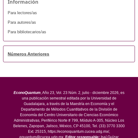
Información
Para lectores/as
Para autores/as
Para bibliotecarios/as
Números Anteriores
EconoQuantum
, Año 23, Vol. 23 Núm. 2, julio - diciembre 2026, es
una publicación semestral editada por la Universidad de
Guadalajara, a través de la Maestría en Economía y el
Departamento de Métodos Cuantitativos de la División de
Economía del Centro Universitario de Ciencias Económico
Administrativas, Periférico Norte # 799, Módulo A-305, Núcleo Los
Belenes, Zapopan, Jalisco, México, CP 45100, Tel. (33) 3770 3300
Ext. 25315, https://econoquantum.cucea.udg.mx/,
equantum@cucea.udg.mx.
Editor responsable:
Isaí Guízar