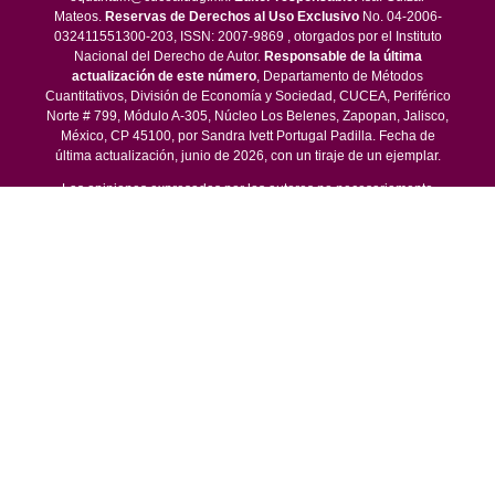
Mateos.
Reservas de Derechos al Uso Exclusivo
No. 04-2006-
032411551300-203, ISSN: 2007-9869 , otorgados por el Instituto
Nacional del Derecho de Autor.
Responsable de la última
actualización de este número
, Departamento de Métodos
Cuantitativos, División de Economía y Sociedad, CUCEA, Periférico
Norte # 799, Módulo A-305, Núcleo Los Belenes, Zapopan, Jalisco,
México, CP 45100, por Sandra Ivett Portugal Padilla. Fecha de
última actualización, junio de 2026, con un tiraje de un ejemplar.
Las opiniones expresadas por los autores no necesariamente
reflejan la postura del editor de la publicación.
Queda estrictamente prohibida la reproducción total o parcial de los
contenidos e imágenes de la publicación sin previa autorización de
la Universidad de Guadalajara.
© 2016 -
EconoQuantum - Centro Universitario de Ciencias
Económico Administrativas
Periférico Norte No. 799, Núcleo Los Belenes, Departamento de
Métodos Cuantitativos, Módulo M primer nivel, C.P. 45100,
Zapopan, Jalisco, México. Tel (33) 3770 3300 Ext. 25315 Email:
equantum@cucea.udg.mx y equantum@academicos.udg.mx.
This work is licensed under a
Creative Commons