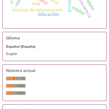
vecindario
delincuencia
svar
crédito
técnicas de optimización
educación
Idioma
Español (España)
English
Número actual