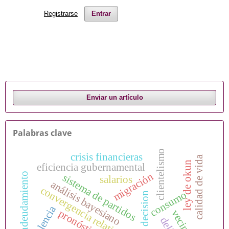
Registrarse
Entrar
Enviar un artículo
Palabras clave
clientelismo
crisis financieras
calidad de vida
n
eficiencia gubernamental
migración
endeudamiento
sistema de partidos
salarios
análisis bayesiano
c
o
n
v
e
r
g
e
n
c
i
a
e
l
a
t
i
v
consumo
group decision
l
e
y
d
e
o
k
u
violencia
pronóstico
r
a