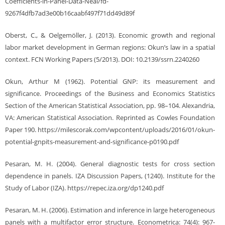
Coefficients-in-Panel-Data-Neal/fd-
9267f4dfb7ad3e00b16caabf497f71dd49d89f
Oberst, C., & Oelgemöller, J. (2013). Economic growth and regional
labor market development in German regions: Okun’s law in a spatial
context. FCN Working Papers (5/2013). DOI: 10.2139/ssrn.2240260
Okun, Arthur M (1962). Potential GNP: its measurement and
significance. Proceedings of the Business and Economics Statistics
Section of the American Statistical Association, pp. 98–104. Alexandria,
VA: American Statistical Association. Reprinted as Cowles Foundation
Paper 190. https://milescorak.com/wpcontent/uploads/2016/01/okun-
potential-gnpits-measurement-and-significance-p0190.pdf
Pesaran, M. H. (2004). General diagnostic tests for cross section
dependence in panels. IZA Discussion Papers, (1240). Institute for the
Study of Labor (IZA). https://repec.iza.org/dp1240.pdf
Pesaran, M. H. (2006). Estimation and inference in large heterogeneous
panels with a multifactor error structure. Econometrica: 74(4): 967-