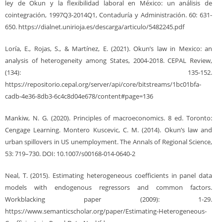
ley de Okun y la flexibilidad laboral en México: un análisis de
cointegración, 1997Q3-2014Q1, Contaduría y Administración. 60: 631-
650. https://dialnet.unirioja.es/descarga/articulo/5482245.pdf
Loría, E., Rojas, S., & Martínez, E. (2021). Okun’s law in Mexico: an
analysis of heterogeneity among States, 2004-2018. CEPAL Review,
(134): 135-152.
https://repositorio.cepal.org/server/api/core/bitstreams/1bc01bfa-
cadb-4e36-8db3-6c4c8d04e678/content#page=136
Mankiw, N. G. (2020). Principles of macroeconomics. 8 ed. Toronto:
Cengage Learning. Montero Kuscevic, C. M. (2014). Okun’s law and
urban spillovers in US unemployment. The Annals of Regional Science,
53: 719–730. DOI: 10.1007/s00168-014-0640-2
Neal, T. (2015). Estimating heterogeneous coefficients in panel data
models with endogenous regressors and common factors.
Workblacking paper (2009): 1-29.
https://www.semanticscholar.org/paper/Estimating-Heterogeneous-