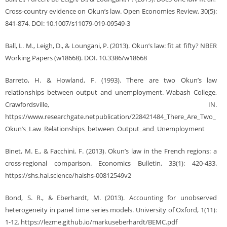
Cross-country evidence on Okun’s law. Open Economies Review, 30(5):
841-874. DOI: 10.1007/s11079-019-09549-3
Ball, L. M., Leigh, D., & Loungani, P. (2013). Okun’s law: fit at fifty? NBER
Working Papers (w18668). DOI. 10.3386/w18668
Barreto, H. & Howland, F. (1993). There are two Okun’s law
relationships between output and unemployment. Wabash College,
Crawfordsville, IN.
https://www.researchgate.netpublication/228421484_There_Are_Two_
Okun’s_Law_Relationships_between_Output_and_Unemployment
Binet, M. E., & Facchini, F. (2013). Okun’s law in the French regions: a
cross-regional comparison. Economics Bulletin, 33(1): 420-433.
https://shs.hal.science/halshs-00812549v2
Bond, S. R., & Eberhardt, M. (2013). Accounting for unobserved
heterogeneity in panel time series models. University of Oxford, 1(11):
1-12. https://lezme.github.io/markuseberhardt/BEMC.pdf