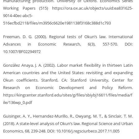
manufacturing production. University of Oxford. Economics Series
Working Papers (515) https://ora.ox.ac.uk/objects/uuid:ea831625-
9014-40ec-abc5-
516ecfbd2118/files/m3956c6620e1981138f3168c388d1c793
Freeman, D. G. (2000). Regional tests of Okun’s law. International
Advances in Economic Research, 6(3), 557-570. DOI:
10.1007/BF02294972
González Anaya, J. A. (2002). Labor market flexibility in thirteen Latin
American countries and the United States: revisiting and expanding
Okun coefficients. Stanford, CA: Stanford University, Center for
Research on Economic Development and Policy Reform.
https://kingcenter.stanford.edu/sites/g/files/sbiybj16611/files/media/f
ile/136wp_0.pdf
Guisinger, A. Y., Hernandez-Murillo, R., Owyang, M. T., & Sinclair, T. M.
(2018). A state-level analysis of Okun’s law. Regional Science and Urban
Economics, 68, 239-248. DOI: 10.1016/j.regsciurbeco.2017.11.005