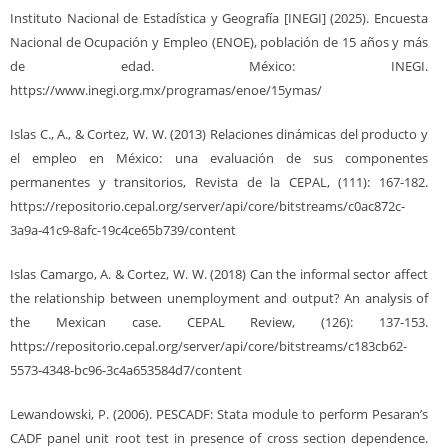
Instituto Nacional de Estadística y Geografía [INEGI] (2025). Encuesta
Nacional de Ocupación y Empleo (ENOE), población de 15 años y más
de edad. México: INEGI.
https://www.inegi.org.mx/programas/enoe/15ymas/
Islas C., A., & Cortez, W. W. (2013) Relaciones dinámicas del producto y
el empleo en México: una evaluación de sus componentes
permanentes y transitorios, Revista de la CEPAL, (111): 167-182.
https://repositorio.cepal.org/server/api/core/bitstreams/c0ac872c-
3a9a-41c9-8afc-19c4ce65b739/content
Islas Camargo, A. & Cortez, W. W. (2018) Can the informal sector affect
the relationship between unemployment and output? An analysis of
the Mexican case. CEPAL Review, (126): 137-153.
https://repositorio.cepal.org/server/api/core/bitstreams/c183cb62-
5573-4348-bc96-3c4a653584d7/content
Lewandowski, P. (2006). PESCADF: Stata module to perform Pesaran’s
CADF panel unit root test in presence of cross section dependence.