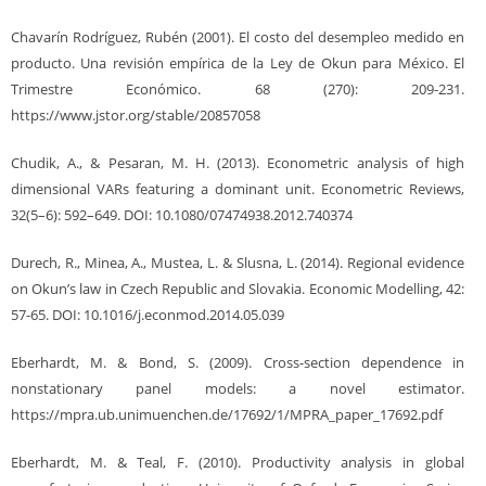
Chavarín Rodríguez, Rubén (2001). El costo del desempleo medido en
producto. Una revisión empírica de la Ley de Okun para México. El
Trimestre Económico. 68 (270): 209-231.
https://www.jstor.org/stable/20857058
Chudik, A., & Pesaran, M. H. (2013). Econometric analysis of high
dimensional VARs featuring a dominant unit. Econometric Reviews,
32(5–6): 592–649. DOI: 10.1080/07474938.2012.740374
Durech, R., Minea, A., Mustea, L. & Slusna, L. (2014). Regional evidence
on Okun’s law in Czech Republic and Slovakia. Economic Modelling, 42:
57-65. DOI: 10.1016/j.econmod.2014.05.039
Eberhardt, M. & Bond, S. (2009). Cross-section dependence in
nonstationary panel models: a novel estimator.
https://mpra.ub.unimuenchen.de/17692/1/MPRA_paper_17692.pdf
Eberhardt, M. & Teal, F. (2010). Productivity analysis in global