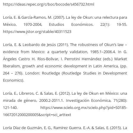
https://ideas.repec.org/c/boc/bocode/s456732.html
Loría, E. & García-Ramos, M. (2007). La ley de Okun: una relectura para
México, 1970-2004, Estudios Económicos. 22(1): 19-55.
https://www.jstor.org/stable/40311523
Loría, E. & Leobardo de Jesús (2011). The robustness of Okun’s law –
evidence from Mexico: a quarterly validation, 1985.1–2006.4. In G.
Ángeles Castro H. Ríos-Bolivar, I. Perrotini Hernández (eds.) Market
liberalism, growth and economic development in Latin America, (pp.
264 – 276). London: Routledge (Routledge Studies in Development
Economics).
Loría, E., Libreros, C. & Salas, E. (2012). La ley de Okun en México: una
mirada de género, 2000.2-2011.1. Investigación Económica, 71(280):
121-140. https://www.scielo.org.mx/scielo.php?pid=S0185-
16672012000200005&script=sci_arttext
Loría Díaz de Guzmán, E. G., Ramírez Guerra. E.-A. & Salas, E. (2015). La