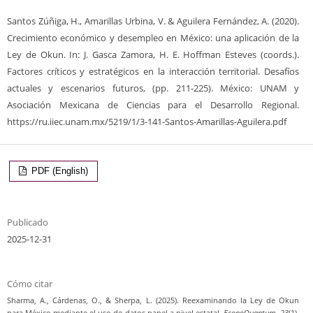
Santos Zúñiga, H., Amarillas Urbina, V. & Aguilera Fernández, A. (2020).
Crecimiento económico y desempleo en México: una aplicación de la
Ley de Okun. In: J. Gasca Zamora, H. E. Hoffman Esteves (coords.).
Factores críticos y estratégicos en la interacción territorial. Desafíos
actuales y escenarios futuros, (pp. 211-225). México: UNAM y
Asociación Mexicana de Ciencias para el Desarrollo Regional.
https://ru.iiec.unam.mx/5219/1/3-141-Santos-Amarillas-Aguilera.pdf
PDF (English)
Publicado
2025-12-31
Cómo citar
Sharma, A., Cárdenas, O., & Sherpa, L. (2025). Reexaminando la Ley de Okun
para México mediante el uso de datos panel a nivel estatal.
EconoQuantum
,
23
(1),