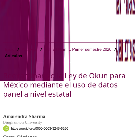
/
/
/
Inicio
Archivos
Vol. 23 Núm. 1 Primer semestre 2026
Artículos
Reexaminando la Ley de Okun para
México mediante el uso de datos
panel a nivel estatal
Amarendra Sharma
Binghamton University
https://orcid.org/0000-0003-3248-5260