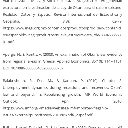
Alarcón Osuna, M. A., y Soto Zazueta, I. M. (2017) Heterogeneidad
estructural en la estimación de la Ley de Okun para el caso mexicano.
Realidad, Datos y Espacio. Revista Internacional de Estadística y
Geografía, 8(3): 62-79.
https://www.inegi.org.mx/contenidos/productos/prod_serv/contenid
os/espanol/bvinegi/productos/nueva_estruc/revista_rde/8894638568
01.pdf
Apergis, N., & Rezitis, A. (2003). An examination of Okun’s law: evidence
from regional areas in Greece. Applied Economics, 35(10): 1147-1151.
DOI: 10.1080/0003684032000066787
Balakrishnan, R., Das, M., & Kannan, P. (2010). Chapter 3,
Unemployment dynamics during recessions and recoveries: Okun’s
law and beyond. In: Rebalancing growth. IMF World Economic
Outlook, April 2010.
https://www.imf.org/-/media/websites/imf/imported-flagship-
issues/external/pubs/ft/weo/2010/01/pdf/_c3pdf.pdf
Ball, L., Furceri, D., Leigh, D., & Loungani, P. (2019). Does one law fit all?