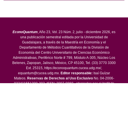
EconoQuantum
, Año 23, Vol. 23 Núm. 2, julio - diciembre 2026, es
una publicación semestral editada por la Universidad de
Guadalajara, a través de la Maestría en Economía y el
Departamento de Métodos Cuantitativos de la División de
Economía del Centro Universitario de Ciencias Económico
Administrativas, Periférico Norte # 799, Módulo A-305, Núcleo Los
Belenes, Zapopan, Jalisco, México, CP 45100, Tel. (33) 3770 3300
Ext. 25315, https://econoquantum.cucea.udg.mx/,
equantum@cucea.udg.mx.
Editor responsable:
Isaí Guízar
Mateos.
Reservas de Derechos al Uso Exclusivo
No. 04-2006-
032411551300-203, ISSN: 2007-9869 , otorgados por el Instituto
Nacional del Derecho de Autor.
Responsable de la última
actualización de este número
, Departamento de Métodos
Cuantitativos, División de Economía y Sociedad, CUCEA, Periférico
Norte # 799, Módulo A-305, Núcleo Los Belenes, Zapopan, Jalisco,
México, CP 45100, por Sandra Ivett Portugal Padilla. Fecha de
última actualización, junio de 2026, con un tiraje de un ejemplar.
Las opiniones expresadas por los autores no necesariamente
reflejan la postura del editor de la publicación.