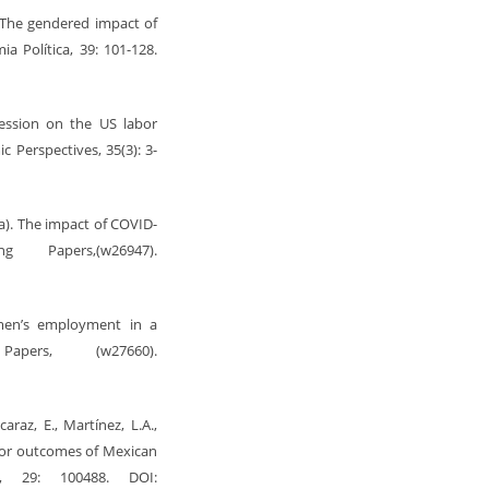
? The gendered impact of
 Política, 39: 101-128.
ecession on the US labor
 Perspectives, 35(3): 3-
0a). The impact of COVID-
apers,(w26947).
 women’s employment in a
pers, (w27660).
raz, E., Martínez, L.A.,
abor outcomes of Mexican
s, 29: 100488. DOI: