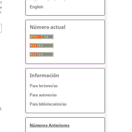
os
English
de
.
Número actual
Información
Para lectores/as
Para autores/as
Para bibliotecarios/as
-
Números Anteriores