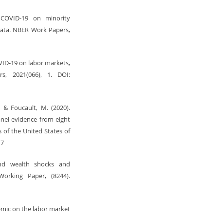
 COVID-19 on minority
data. NBER Work Papers,
OVID-19 on labor markets,
s, 2021(066), 1. DOI:
, & Foucault, M. (2020).
anel evidence from eight
 of the United States of
17
 and wealth shocks and
orking Paper, (8244).
ndemic on the labor market