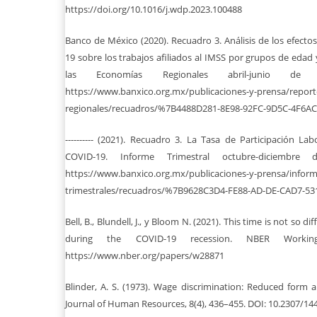
https://doi.org/10.1016/j.wdp.2023.100488
Banco de México (2020). Recuadro 3. Análisis de los efect
19 sobre los trabajos afiliados al IMSS por grupos de edad
las Economías Regionales abril-junio de
https://www.banxico.org.mx/publicaciones-y-prensa/report
regionales/recuadros/%7B4488D281-8E98-92FC-9D5C-4F6A
---------- (2021). Recuadro 3. La Tasa de Participación L
COVID-19. Informe Trimestral octubre-diciembre
https://www.banxico.org.mx/publicaciones-y-prensa/inform
trimestrales/recuadros/%7B9628C3D4-FE88-AD-DE-CAD7-5
Bell, B., Blundell, J., y Bloom N. (2021). This time is not so 
during the COVID-19 recession. NBER Working
https://www.nber.org/papers/w28871
Blinder, A. S. (1973). Wage discrimination: Reduced form a
Journal of Human Resources, 8(4), 436–455. DOI: 10.2307/14