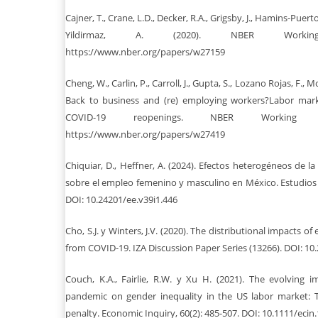
Cajner, T., Crane, L.D., Decker, R.A., Grigsby, J., Hamins-Puertol
Yildirmaz, A. (2020). NBER Working P
https://www.nber.org/papers/w27159
Cheng, W., Carlin, P., Carroll, J., Gupta, S., Lozano Rojas, F., M
Back to business and (re) employing workers?Labor marke
COVID-19 reopenings. NBER Working P
https://www.nber.org/papers/w27419
Chiquiar, D., Heffner, A. (2024). Efectos heterogéneos de 
sobre el empleo femenino y masculino en México. Estudios 
DOI: 10.24201/ee.v39i1.446
Cho, S.J. y Winters, J.V. (2020). The distributional impacts 
from COVID-19. IZA Discussion Paper Series (13266). DOI: 10
Couch, K.A., Fairlie, R.W. y Xu H. (2021). The evolving 
pandemic on gender inequality in the US labor market
penalty. Economic Inquiry, 60(2): 485-507. DOI: 10.1111/ecin