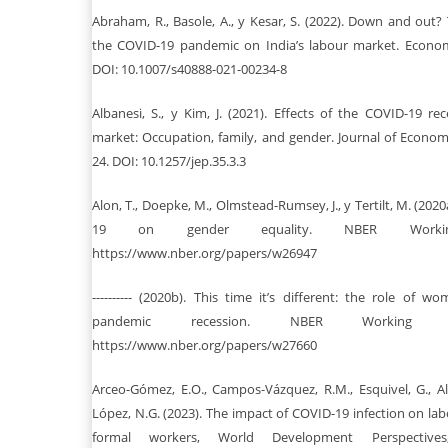
Abraham, R., Basole, A., y Kesar, S. (2022). Down and out
the COVID-19 pandemic on India’s labour market. Economia
DOI: 10.1007/s40888-021-00234-8
Albanesi, S., y Kim, J. (2021). Effects of the COVID-19 r
market: Occupation, family, and gender. Journal of Economic
24. DOI: 10.1257/jep.35.3.3
Alon, T., Doepke, M., Olmstead-Rumsey, J., y Tertilt, M. (202
19 on gender equality. NBER Working P
https://www.nber.org/papers/w26947
---------- (2020b). This time it’s different: the role of
pandemic recession. NBER Working Pa
https://www.nber.org/papers/w27660
Arceo-Gómez, E.O., Campos-Vázquez, R.M., Esquivel, G., Alca
López, N.G. (2023). The impact of COVID-19 infection on l
formal workers, World Development Perspective