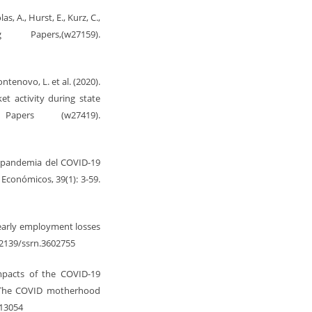
as, A., Hurst, E., Kurz, C.,
apers,(w27159).
ontenovo, L. et al. (2020).
t activity during state
apers (w27419).
la pandemia del COVID-19
Económicos, 39(1): 3-59.
of early employment losses
.2139/ssrn.3602755
impacts of the COVID-19
: The COVID motherhood
.13054