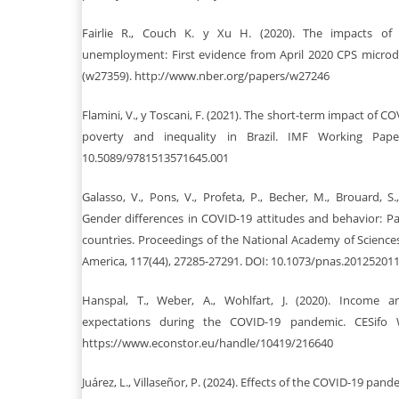
Fairlie R., Couch K. y Xu H. (2020). The impacts of
unemployment: First evidence from April 2020 CPS micro
(w27359). http://www.nber.org/papers/w27246
Flamini, V., y Toscani, F. (2021). The short-term impact of C
poverty and inequality in Brazil. IMF Working Paper
10.5089/9781513571645.001
Galasso, V., Pons, V., Profeta, P., Becher, M., Brouard, S.
Gender differences in COVID-19 attitudes and behavior: P
countries. Proceedings of the National Academy of Sciences
America, 117(44), 27285-27291. DOI: 10.1073/pnas.20125201
Hanspal, T., Weber, A., Wohlfart, J. (2020). Income
expectations during the COVID-19 pandemic. CESifo W
https://www.econstor.eu/handle/10419/216640
Juárez, L., Villaseñor, P. (2024). Effects of the COVID-19 pa