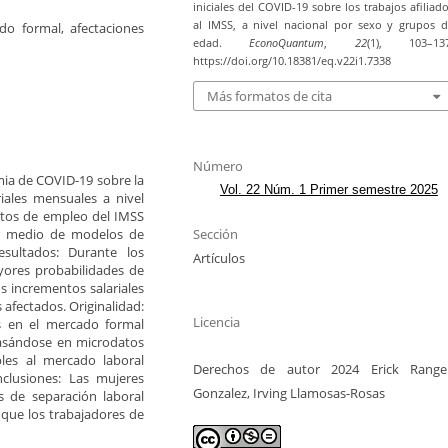
iniciales del COVID-19 sobre los trabajos afiliad
al IMSS, a nivel nacional por sexo y grupos 
do formal, afectaciones
edad.
EconoQuantum
,
22
(1), 103–137
https://doi.org/10.18381/eq.v22i1.7338
Más formatos de cita
Número
emia de COVID-19 sobre la
Vol. 22 Núm. 1 Primer semestre 2025
riales mensuales a nivel
atos de empleo del IMSS
Sección
or medio de modelos de
esultados: Durante los
Artículos
yores probabilidades de
s incrementos salariales
afectados. Originalidad:
Licencia
os en el mercado formal
basándose en microdatos
bles al mercado laboral
Derechos de autor 2024 Erick Rangel
clusiones: Las mujeres
Gonzalez, Irving Llamosas-Rosas
s de separación laboral
l que los trabajadores de