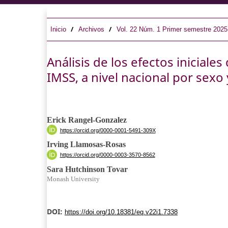
/
/
Inicio
Archivos
Vol. 22 Núm. 1 Primer semestre 2025
Análisis de los efectos iniciales
IMSS, a nivel nacional por sexo
Erick Rangel-Gonzalez
https://orcid.org/0000-0001-5491-309X
Irving Llamosas-Rosas
https://orcid.org/0000-0003-3570-8562
Sara Hutchinson Tovar
Monash University
DOI:
https://doi.org/10.18381/eq.v22i1.7338