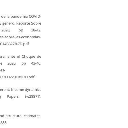
os de la pandemia COVID-
 y género. Reporte Sobre
 2020, pp 38-42.
es-sobre-las-economias-
CC14B327%7D.pdf
aboral ante el Choque de
 de 2020, pp 43-46.
es-
3173FD220EB%7D.pdf
different: Income dynamics
 Papers, (w28871).
nd structural estimates.
4855