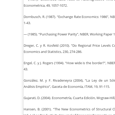
Econometrica, 49, 1057-1072.
Dornbusch, R. (1987). “Exchange Rate Economics: 1986”, N
1-43.
— (1985). “Purchasing Power Parity”, NBER, Working Paper 1
Dreger, C. y R. Kosfeld (2010). “Do Regional Price Levels C
Economics and Statistics, 230, 274-286.
Engel, C. y J. Rogers (1994). “How wide is the border?”, NB
43.
González, M. y F. Rivadeneyra (2004), “La Ley de un Só
Análisis Empírico”, Gaceta de Economía, ITAM, 19, 91-115.
Gujarati, D. (2004). Econometría, Cuarta Edición, Mcgraw-Hill
Hansen, B. (2001). “The New Econometrics of Structural C