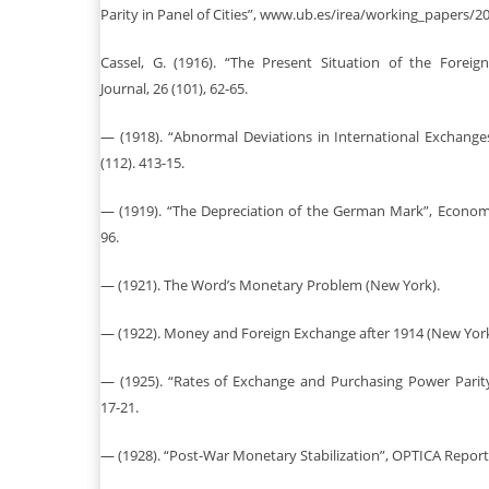
Parity in Panel of Cities”, www.ub.es/irea/working_papers/2
Cassel, G. (1916). “The Present Situation of the Forei
Journal, 26 (101), 62-65.
— (1918). “Abnormal Deviations in International Exchange
(112). 413-15.
— (1919). “The Depreciation of the German Mark”, Economic
96.
— (1921). The Word’s Monetary Problem (New York).
— (1922). Money and Foreign Exchange after 1914 (New York
— (1925). “Rates of Exchange and Purchasing Power Parity
17-21.
— (1928). “Post-War Monetary Stabilization”, OPTICA Report