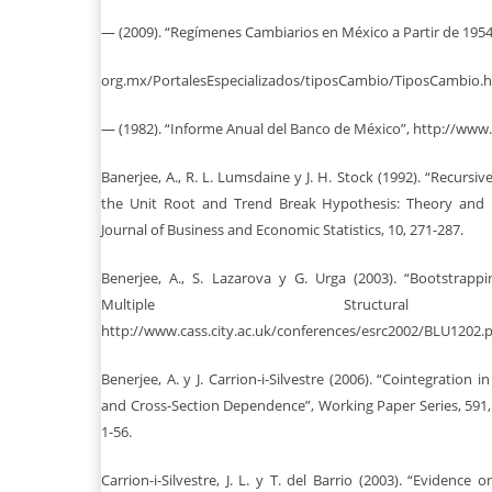
— (2009). “Regímenes Cambiarios en México a Partir de 1954
org.mx/PortalesEspecializados/tiposCambio/TiposCambio.
— (1982). “Informe Anual del Banco de México”, http://www
Banerjee, A., R. L. Lumsdaine y J. H. Stock (1992). “Recursiv
the Unit Root and Trend Break Hypothesis: Theory and I
Journal of Business and Economic Statistics, 10, 271-287.
Benerjee, A., S. Lazarova y G. Urga (2003). “Bootstrappi
Multiple Structural
http://www.cass.city.ac.uk/conferences/esrc2002/BLU1202.pd
Benerjee, A. y J. Carrion-i-Silvestre (2006). “Cointegration 
and Cross-Section Dependence”, Working Paper Series, 591
1-56.
Carrion-i-Silvestre, J. L. y T. del Barrio (2003). “Evidenc