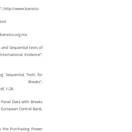
”, http://www.banxico.
html
.banxico.org.mx
e and Sequential tests of
nternational Evidence”,
ng Sequential Tests for
 Breaks”,
f, 1-28.
in Panel Data with Breaks
, European Central Bank,
e on the Purchasing Power