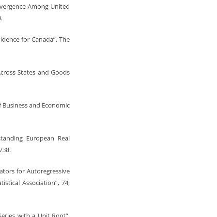
Convergence Among United
.
Evidence for Canada”, The
 Across States and Goods
 of Business and Economic
rstanding European Real
738.
imators for Autoregressive
istical Association”, 74,
eries with a Unit Root”,