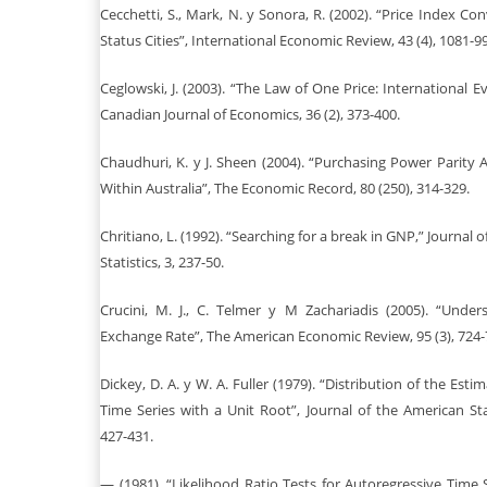
Cecchetti, S., Mark, N. y Sonora, R. (2002). “Price Index 
Status Cities”, International Economic Review, 43 (4), 1081-99
Ceglowski, J. (2003). “The Law of One Price: International 
Canadian Journal of Economics, 36 (2), 373-400.
Chaudhuri, K. y J. Sheen (2004). “Purchasing Power Parity
Within Australia”, The Economic Record, 80 (250), 314-329.
Chritiano, L. (1992). “Searching for a break in GNP,” Journal
Statistics, 3, 237-50.
Crucini, M. J., C. Telmer y M Zachariadis (2005). “Unde
Exchange Rate”, The American Economic Review, 95 (3), 724-
Dickey, D. A. y W. A. Fuller (1979). “Distribution of the Est
Time Series with a Unit Root”, Journal of the American Stat
427-431.
— (1981). “Likelihood Ratio Tests for Autoregressive Time S