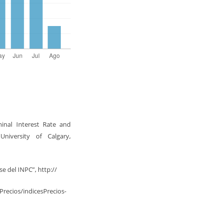
minal Interest Rate and
niversity of Calgary,
e del INPC”, http://
recios/indicesPrecios-