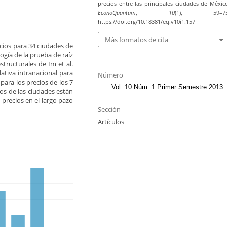
precios entre las principales ciudades de Méxic
EconoQuantum
,
10
(1), 59–75
https://doi.org/10.18381/eq.v10i1.157
Más formatos de cita
ecios para 34 ciudades de
ogía de la prueba de raíz
tructurales de Im et al.
lativa intranacional para
Número
para los precios de los 7
Vol. 10 Núm. 1 Primer Semestre 2013
ios de las ciudades están
precios en el largo pazo
Sección
Artículos