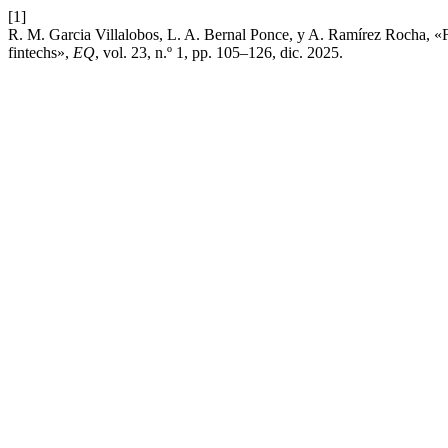
[1]
R. M. Garcia Villalobos, L. A. Bernal Ponce, y A. Ramírez Rocha, «Fu
fintechs»,
EQ
, vol. 23, n.º 1, pp. 105–126, dic. 2025.