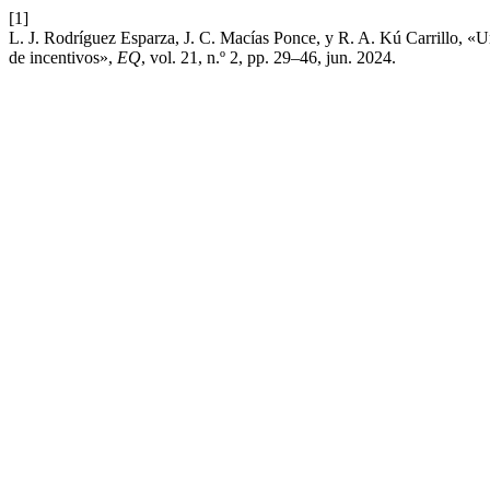
[1]
L. J. Rodríguez Esparza, J. C. Macías Ponce, y R. A. Kú Carrillo, «Un
de incentivos»,
EQ
, vol. 21, n.º 2, pp. 29–46, jun. 2024.